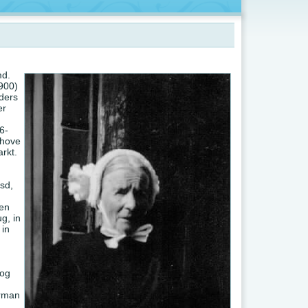
md.
900)
ders
er
6-
nhove
rkt.
sd,
 en
g, in
 in
nog
erman