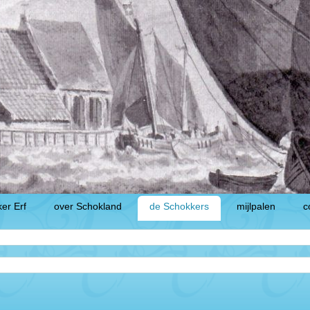
er Erf
over Schokland
de Schokkers
mijlpalen
c