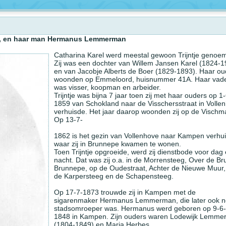
nd, en haar man Hermanus Lemmerman
Catharina Karel werd meestal gewoon Trijntje genoe
Zij was een dochter van Willem Jansen Karel (1824-1
en van Jacobje Alberts de Boer (1829-1893). Haar ou
woonden op Emmeloord, huisnummer 41A. Haar vad
was visser, koopman en arbeider.
Trijntje was bijna 7 jaar toen zij met haar ouders op 1-
1859 van Schokland naar de Visschersstraat in Volle
verhuisde. Het jaar daarop woonden zij op de Vischma
Op 13-7-
1862 is het gezin van Vollenhove naar Kampen verhui
waar zij in Brunnepe kwamen te wonen.
Toen Trijntje opgroeide, werd zij dienstbode voor dag
nacht. Dat was zij o.a. in de Morrensteeg, Over de Bru
Brunnepe, op de Oudestraat, Achter de Nieuwe Muur,
de Karpersteeg en de Schapensteeg.
Op 17-7-1873 trouwde zij in Kampen met de
sigarenmaker Hermanus Lemmerman, die later ook 
stadsomroeper was. Hermanus werd geboren op 9-6-
1848 in Kampen. Zijn ouders waren Lodewijk Lemm
(1804-1849) en Maria Herbes.