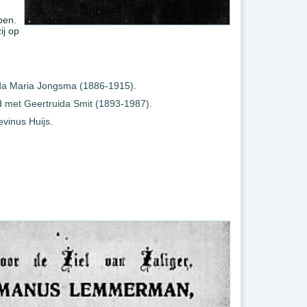
pen.
ij op
da Maria Jongsma (1886-1915).
met Geertruida Smit (1893-1987).
vinus Huijs.