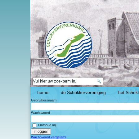
home
de Schokkervereniging
het Schokk
Gebruikersnaam
Wachtwoord
Onthoud mij
Wachtwoord vergeten?