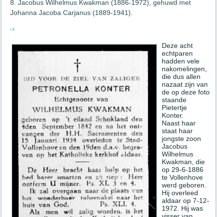
Jacobus Wilhelmus Kwakman (1886-1972), gehuwd met
Johanna Jacoba Carjanus (1889-1941).
Deze acht
echtparen
hadden vele
nakomelingen,
die dus allen
nazaat zijn van
de op deze foto
staande
Pietertje
Konter.
Naast haar
staat haar
jongste zoon
Jacobus
Wilhelmus
Kwakman, die
op 29-6-1886
te Vollenhove
werd geboren.
Hij overleed
aldaar op 7-12-
1972. Hij was
visser van