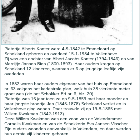
Pietertje Alberts Konter werd 4-9-1842 te Emmeloord op
Schokland geboren en overleed 15-1-1934 te Vollenhove.
Zij was een dochter van Albert Jacobs Konter (1794-1846) en van
Marrijtje Jansen Bien (1800-1893). Haar ouders kregen op
Schokland 12 kinderen, waarvan er 6 op jeugdige leeftijd zijn
overleden.
In 1832 waren haar ouders eigenaar van het huis op Emmeloord
nr. 63 volgens het kadastrale plan, welk huis 38 vierkante meter
groot was (zie het Schokker Erf nr. 6, blz. 20).
Pietertje was 16 jaar toen ze op 9-5-1859 met haar moeder en
haar jongste broertje Jan (1845-1878) Schokland verliet en in
Vollenhove ging wonen. Daar trouwde zij op 19-8-1865 met
Willem Kwakman (1842-1913).
Deze Willem Kwakman was een zoon van de Volendammer
Cornelis Kwakman en van de Schokkerin Eva Jansen Visscher.
Zijn ouders woonden aanvankelijk in Volendam, en daar werden
hun eerste vijf kinderen geboren.