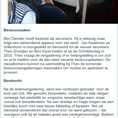
Bestuurszaken
Bert Diender heeft bedankt als secretaris. Hij is afwezig maar
krijgt een welverdiend applaus voor zijn werk. Jan Kwakman uit
Vollenhove is voorgesteld en benoemd tot de nieuwe secretaris.
Theo Grootjen en Bert Karel treden af op de Schokkerdag in
2015. Theo vraagt de vergadering of er belangstelling is om zich
nu al te melden voor de dan twee vacante bestuursplaatsen. De
nieuwkomers kunnen na aanmelding bij Theo de komende
bestuursvergaderingen meemaken om routine en werksfeer te
proeven.
Boottocht
Na de ledenvergadering werd een rondvaart gemaakt voor de
kust van Urk. We genoten bovendeks, ondanks de vele vliegen
vanwege het windstille en enigszins nevelachtige weer, maar
vooral ook benedendeks. Na een drankje en hapje kregen we een
heerlijke lunch met naar keuze kibbeling of kipspies. Het zal
niemand verwonderen dat vooral voor vis werd gekozen – die
overigens ook bij de salades goed was vertegenwoordigd. Bakken