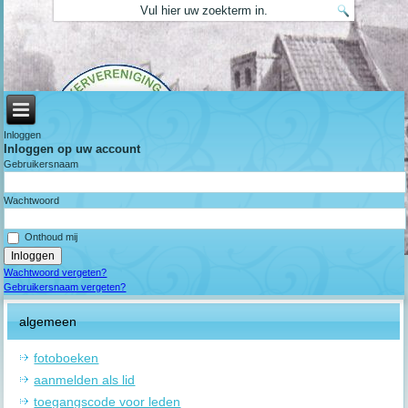
Inloggen
Inloggen op uw account
Gebruikersnaam
Wachtwoord
Onthoud mij
Wachtwoord vergeten?
Gebruikersnaam vergeten?
algemeen
fotoboeken
aanmelden als lid
toegangscode voor leden