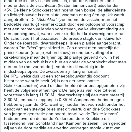
maar drie kleine visscherschuitjes, daar de Schokkers toen
meerendeels de vrachtvaart (kusten binnenvaart) uitoefenden
<5>. De kleine Schokkerschuit noemt men bonse; de allerkleinste
en lichtgebouwde is een plute, waarvan er nog één op Urk wordt
aangetroffen. De
"Schokker"
(zoo noemt de visscherman het
bedoelde vaartuig) kenmerkt zich door een oploopend voorschip
met een rechten vallenden voorsteven, welke vierkant eindigt en
een opening bevat, waarin zeer sierlijk het kruisvormig anker rust.
De schuit voert het bezaanzeil, de breede stagfok en kluiverfok.
Onder de roerstok, dwarsscheeps, is een plankje aangebracht,
waarop
"de Prins"
geschilderd is. Zoo noemt men namelijk de
prinsekleuren (oranje, wit en blauw) in driehoekvulling of in
cirkelvormige meanderlijnen op dit plankje geverfd <6>. In het
midden van de schuit is de bun en onder de voorplecht vindt men
een roefje (het vooronder). Verder is dit vaartuig in de
midscheeps open. De zwaarden zijn lang en smal.
De KP1, welke dus uit een scheepsbouwkundig oogpunt
historische waarde bezit (zij is een der twee laatste
Schokkerschuiten) werd uit dien hoofde door ons opgemeten. Zij
heeft de volgende afmetingen: De lange as van roer tot eind
voorsteven is lang 11.50 M.; dwarsscheeps bij den mast meet zij
3.60 M., en haar diepgang is 0.85 M. Aangename herinneringen
hebben wij aan de KP1, want wij hadden het voorrecht onder het
genot van een stevige bries met dit vaartuig en drie Schokkers
van jongere generatie aan boord, terwijl wij de "fok te loevert"
hadden, over de deinende Zuiderzee, door Keteldiep en
IJsselmond, van Schokland naar Kampen te zeilen. Toen genoten
wij van de door traditie en ervaring verkregen mooie kunst van