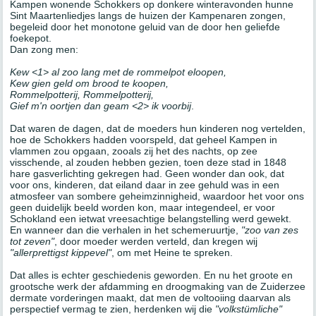
Kampen wonende Schokkers op donkere winteravonden hunne
Sint Maartenliedjes langs de huizen der Kampenaren zongen,
begeleid door het monotone geluid van de door hen geliefde
foekepot.
Dan zong men:
Kew <1> al zoo lang met de rommelpot eloopen,
Kew gien geld om brood te koopen,
Rommelpotterij, Rommelpotterij,
Gief m'n oortjen dan geam <2> ik voorbij
.
Dat waren de dagen, dat de moeders hun kinderen nog vertelden,
hoe de Schokkers hadden voorspeld, dat geheel Kampen in
vlammen zou opgaan, zooals zij het des nachts, op zee
visschende, al zouden hebben gezien, toen deze stad in 1848
hare gasverlichting gekregen had. Geen wonder dan ook, dat
voor ons, kinderen, dat eiland daar in zee gehuld was in een
atmosfeer van sombere geheimzinnigheid, waardoor het voor ons
geen duidelijk beeld worden kon, maar integendeel, er voor
Schokland een ietwat vreesachtige belangstelling werd gewekt.
En wanneer dan die verhalen in het schemeruurtje,
"zoo van zes
tot zeven"
, door moeder werden verteld, dan kregen wij
"allerprettigst kippevel"
, om met Heine te spreken.
Dat alles is echter geschiedenis geworden. En nu het groote en
grootsche werk der afdamming en droogmaking van de Zuiderzee
dermate vorderingen maakt, dat men de voltooiing daarvan als
perspectief vermag te zien, herdenken wij die
"volkstümliche"