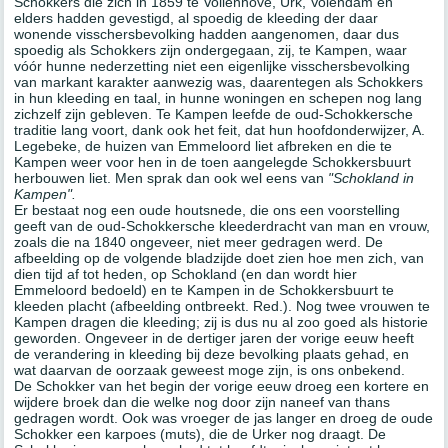
Schokkers die zich in 1859 te Vollenhove, Urk, Volendam en
elders hadden gevestigd, al spoedig de kleeding der daar
wonende visschersbevolking hadden aangenomen, daar dus
spoedig als Schokkers zijn ondergegaan, zij, te Kampen, waar
vóór hunne nederzetting niet een eigenlijke visschersbevolking
van markant karakter aanwezig was, daarentegen als Schokkers
in hun kleeding en taal, in hunne woningen en schepen nog lang
zichzelf zijn gebleven. Te Kampen leefde de oud-Schokkersche
traditie lang voort, dank ook het feit, dat hun hoofdonderwijzer, A.
Legebeke, de huizen van Emmeloord liet afbreken en die te
Kampen weer voor hen in de toen aangelegde Schokkersbuurt
herbouwen liet. Men sprak dan ook wel eens van
"Schokland in
Kampen".
Er bestaat nog een oude houtsnede, die ons een voorstelling
geeft van de oud-Schokkersche kleederdracht van man en vrouw,
zoals die na 1840 ongeveer, niet meer gedragen werd. De
afbeelding op de volgende bladzijde doet zien hoe men zich, van
dien tijd af tot heden, op Schokland (en dan wordt hier
Emmeloord bedoeld) en te Kampen in de Schokkersbuurt te
kleeden placht (afbeelding ontbreekt. Red.). Nog twee vrouwen te
Kampen dragen die kleeding; zij is dus nu al zoo goed als historie
geworden. Ongeveer in de dertiger jaren der vorige eeuw heeft
de verandering in kleeding bij deze bevolking plaats gehad, en
wat daarvan de oorzaak geweest moge zijn, is ons onbekend.
De Schokker van het begin der vorige eeuw droeg een kortere en
wijdere broek dan die welke nog door zijn naneef van thans
gedragen wordt. Ook was vroeger de jas langer en droeg de oude
Schokker een karpoes (muts), die de Urker nog draagt. De