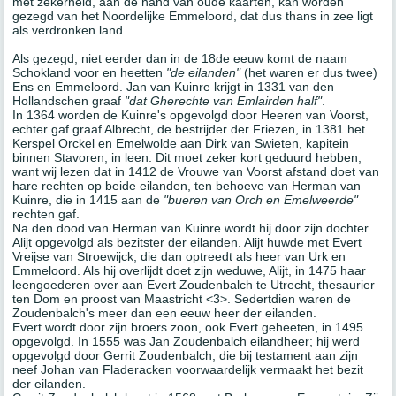
met zekerheid, aan de hand van oude kaarten, kan worden
gezegd van het Noordelijke Emmeloord, dat dus thans in zee ligt
als verdronken land.
Als gezegd, niet eerder dan in de 18de eeuw komt de naam
Schokland voor en heetten
"de eilanden"
(het waren er dus twee)
Ens en Emmeloord. Jan van Kuinre krijgt in 1331 van den
Hollandschen graaf
"dat Gherechte van Emlairden half"
.
In 1364 worden de Kuinre's opgevolgd door Heeren van Voorst,
echter gaf graaf Albrecht, de bestrijder der Friezen, in 1381 het
Kerspel Orckel en Emelwolde aan Dirk van Swieten, kapitein
binnen Stavoren, in leen. Dit moet zeker kort geduurd hebben,
want wij lezen dat in 1412 de Vrouwe van Voorst afstand doet van
hare rechten op beide eilanden, ten behoeve van Herman van
Kuinre, die in 1415 aan de
"bueren van Orch en Emelweerde"
rechten gaf.
Na den dood van Herman van Kuinre wordt hij door zijn dochter
Alijt opgevolgd als bezitster der eilanden. Alijt huwde met Evert
Vreijse van Stroewijck, die dan optreedt als heer van Urk en
Emmeloord. Als hij overlijdt doet zijn weduwe, Alijt, in 1475 haar
leengoederen over aan Evert Zoudenbalch te Utrecht, thesaurier
ten Dom en proost van Maastricht <3>. Sedertdien waren de
Zoudenbalch's meer dan een eeuw heer der eilanden.
Evert wordt door zijn broers zoon, ook Evert geheeten, in 1495
opgevolgd. In 1555 was Jan Zoudenbalch eilandheer; hij werd
opgevolgd door Gerrit Zoudenbalch, die bij testament aan zijn
neef Johan van Fladeracken voorwaardelijk vermaakt het bezit
der eilanden.