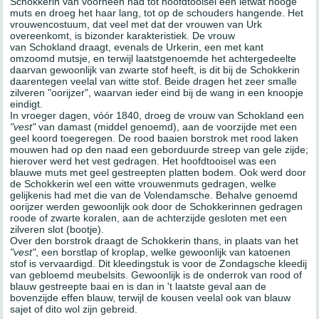
Schokkerin van voorheen had tot hoofdtooisel een ietwat hooge
muts en droeg het haar lang, tot op de schouders hangende. Het
vrouwencostuum, dat veel met dat der vrouwen van Urk
overeenkomt, is bizonder karakteristiek. De vrouw
van Schokland draagt, evenals de Urkerin, een met kant
omzoomd mutsje, en terwijl laatstgenoemde het achtergedeelte
daarvan gewoonlijk van zwarte stof heeft, is dit bij de Schokkerin
daarentegen veelal van witte stof. Beide dragen het zeer smalle
zilveren "oorijzer", waarvan ieder eind bij de wang in een knoopje
eindigt.
In vroeger dagen, vóór 1840, droeg de vrouw van Schokland een
"vest"
van damast (middel genoemd), aan de voorzijde met een
geel koord toegeregen. De rood baaien borstrok met rood laken
mouwen had op den naad een geborduurde streep van gele zijde;
hierover werd het vest gedragen. Het hoofdtooisel was een
blauwe muts met geel gestreepten platten bodem. Ook werd door
de Schokkerin wel een witte vrouwenmuts gedragen, welke
gelijkenis had met die van de Volendamsche. Behalve genoemd
oorijzer werden gewoonlijk ook door de Schokkerinnen gedragen
roode of zwarte koralen, aan de achterzijde gesloten met een
zilveren slot (bootje).
Over den borstrok draagt de Schokkerin thans, in plaats van het
"vest"
, een borstlap of kroplap, welke gewoonlijk van katoenen
stof is vervaardigd. Dit kleedingstuk is voor de Zondagsche kleedij
van gebloemd meubelsits. Gewoonlijk is de onderrok van rood of
blauw gestreepte baai en is dan in 't laatste geval aan de
bovenzijde effen blauw, terwijl de kousen veelal ook van blauw
sajet of dito wol zijn gebreid.