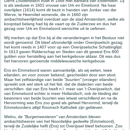
Gerrit Zoudenbalch huwt in 1568 met Barbara van Essenstein. Zij
is als weduwe in 1601 vrouwe van Urk en Emeloord. Na haar
overlijden (1614) komt dit bezit in handen van Jonker van der
Werve, te Heenvliet wonende, die in 1660 zijn
ambachtsheerlijkheid overdoet aan de stad Amsterdam, welke als
koopstad belang had bij de vaart op de Zuiderzee en dus het
gezag over Urk en Emmeloord wenschte uit te oefenen.
Wij merken op dat Ens bij al die veranderingen in het Bestuur niet
wordt genoemd. Dit bleef afzonderlijk onder Overijsselsch gezag;
het komt reeds in 1407 voor op een Overijsselsche Schattinglijst.
In 1613 gaven Ridderschap en Steden van dit gewest Ens 800
gulden voor herstelling aan het kerkgebouw aldaar. Dit was dus
het hiervoren genoemde middeleeuwsche kerkgebouw.
Ens en Emmeloord waren aanvankelijk, als wij weten, twee
eilanden, en voor zoover bekend, gescheiden door een sloot.
Maar het zelfstandige van beide
"buurten"
(vroeger eilanden)
spreekt ook wel sterk uit het feit, dat de dialecten van beide
verschillen: dat van Ens heeft n.l. meer van 't Overijsselsch, dat
van Emmeloord echter is meer Hollandsch; ook de kleding der
bewoners van beide buurten was ietwat verschillend en na de
Hervorming was Ens zoo goed als geheel Hervormd, terwijl de
Emmeloorders altijd Roomsch Katholiek zijn gebleven.
Welnu, de
"Burgemeesteren"
van Amsterdam bleven
ambachtsheeren van het Noordelijke gedeelte (Emmeloord),
terwijl de Zuidelijke helft (Ens) tot Overijssel bleef behooren. Zoo