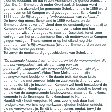
bleef de toestand, tot dat in den Franschen tijd geheel Schokland
(dus Ens én Emmeloord) onder Overijsselsch bestuur werd
gebracht als afzonderlijke gemeente Schokland, die in 1859 werd
opgeheven en bij Kampen werd gevoegd, nadat Schokland in
1858 door de Rijksregeering
"onbewoonbaar was verklaard".
De bevolking moest Schokland in 1859 verlaten, en de
Emmeloorders, zeker beïnvloed door de omstandigheid, dat zij te
Kampen een R.C. gemeente vonden, verhuisden met hun
hoofdonderwijzer, A. Legebeke, naar de IJsselstad, terwijl zeer
weinigen van het protestantsche Ens zich metterwoon te Kampen
gingen vestigen. Thans wonen er op het eiland nog drie
beambten van 's Rijkswaterstaat (twee op Emmeloord en een op
Ens) met hunne gezinnen.
Tot zover de merkwaardige geschiedenis van Schokland.
"De nationale kleederdrachten behooren tot de monumenten, die
ons het voorgeslacht liet, als een uiting van zijn
persoonlijkheidsgevoel, zijn persoonlijkheidswezen, zijn eigen
beschaving en idealen".
Aldus Theo Molkenboer in zijn
belangwekkend boekje <4>. En daarin treft, dat deze juiste
opmerker, die met zooveel liefde en zaakkennis dit onderwerp
behandelde, bij zijn bezoek aan Kampen wèl heeft bestudeerd de
karakteristieke kleeding van een gedeelte der stedelijke bevolking
en die van de aangrenzende landbewoners, maar de Schokkers,
wonende in de Brunneper Schokkersbuurt te Kampen,
klaarblijkelijk heeft vergeten. Hij zou, zoo hij ook daar had
rondgekeken, wellicht nog merkwaardigheden hebben ontdekt,
die nu verdwenen zijn. En dit is te betreuren, omdat, terwijl de