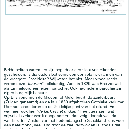
Beide helften waren, en zijn nog, door een sloot van elkander
gescheiden. Is die oude sloot soms een der vele rivierarmen van
de vroegere IJsseldelta? Wij weten het niet. Maar vroeg reeds
waren deze
"buurten"
zelfstandig, Want in 1329 was Ens zoowel
als Emmeloord een eigen parochie. Ook had iedere parochie zijn
eigen burgerlijk bestuur.
Op Ens vond men de Midden- of Molenbuurt, de Zuiderbuurt
(Zuidert genaamd) en de in ± 1830 afgebroken Gothieke kerk met
Romaanschen toren op de Zuidelijke punt van het eiland. En
wanneer ook hier
"de kerk in het midden"
heeft gestaan, wat
vrijwel als zeker wordt aangenomen, dan volgt daaruit wel, dat
van Ens, ten Zuiden van het hedendaagsche Schokland, dus vóór
den Ketelmond, veel land door de zee verzwolgen is, zooals dat