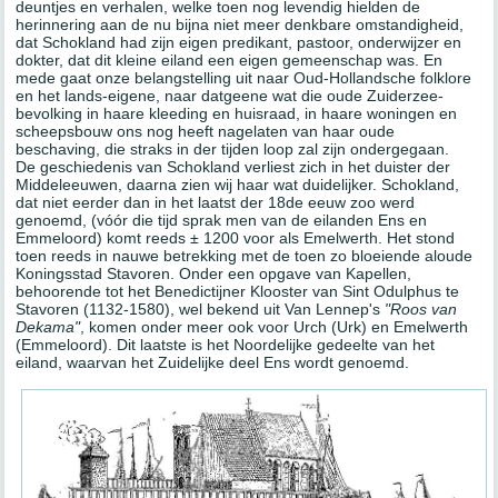
deuntjes en verhalen, welke toen nog levendig hielden de
herinnering aan de nu bijna niet meer denkbare omstandigheid,
dat Schokland had zijn eigen predikant, pastoor, onderwijzer en
dokter, dat dit kleine eiland een eigen gemeenschap was. En
mede gaat onze belangstelling uit naar Oud-Hollandsche folklore
en het lands-eigene, naar datgeene wat die oude Zuiderzee-
bevolking in haare kleeding en huisraad, in haare woningen en
scheepsbouw ons nog heeft nagelaten van haar oude
beschaving, die straks in der tijden loop zal zijn ondergegaan.
De geschiedenis van Schokland verliest zich in het duister der
Middeleeuwen, daarna zien wij haar wat duidelijker. Schokland,
dat niet eerder dan in het laatst der 18de eeuw zoo werd
genoemd, (vóór die tijd sprak men van de eilanden Ens en
Emmeloord) komt reeds ± 1200 voor als Emelwerth. Het stond
toen reeds in nauwe betrekking met de toen zo bloeiende aloude
Koningsstad Stavoren. Onder een opgave van Kapellen,
behoorende tot het Benedictijner Klooster van Sint Odulphus te
Stavoren (1132-1580), wel bekend uit Van Lennep's
"Roos van
Dekama"
, komen onder meer ook voor Urch (Urk) en Emelwerth
(Emmeloord). Dit laatste is het Noordelijke gedeelte van het
eiland, waarvan het Zuidelijke deel Ens wordt genoemd.