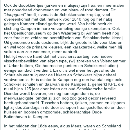
Ook de doopkleertjes (jurken en mutsjes) zijn fraai en meermalen
met gouddraad doorweven en van blauw of rood damast. Dit
"doopgoed"
heeft, evenals de Schokkersche kroplap, veel
overeenkomst met dat, hetwelk voor 1840 nog op het nabij
gelegen Kamper eiland gedragen werd. Van beide bezit de
stichting Campen in hare verzameling eenige exemplaren. Ook
het Openluchtmuseum op den Waterberg bij Arnhem heeft nog
zeer fraaie en zeldzame overblijfselen van Schoklandsche kleedij.
Uit genoemde oude costuums blijkt de groote liefde voor kleuren
en wel voor de primaire kleuren, een karaktertrek, welke men bij
volken aan zee wonende, meer aantreft.
Het ligt voor de hand dat het visschersvaartuig, voor iedere
visschersbevolking van eigen type, (wij spreken van Volendammer
of Urker botters, Giethoornsche punters en Schokkerschuiten)
eenige aandacht verdient. En dit is wel meer het geval nu de
Schuit als vaartuig voor de Urkers en Schokkers bijna geheel
verdwenen is. Er is echter te Kampen nog een tweetal origineele
Schokker schuiten en daarvan is de Kampen 1, gemerkt KP1, die
nu al bijna 125 jaar door leden der oud-Schokkersche familie
Diender wordt bevaren, en nog hun eigendom is, de
merkwaardigste, omdat zij zich nog zoo goed geconserveerd
heeft gehandhaafd. Tusschen botters, tjalken, pramen en klippers
ligt zij des Zondags in de door schepen fraai gestoffeerde en door
huisjes en boomen omzoomde, schilderachtige Oude
Buitenhaven te Kampen.
In het midden der 18de eeuw, aldus Mees, waren op Schokland