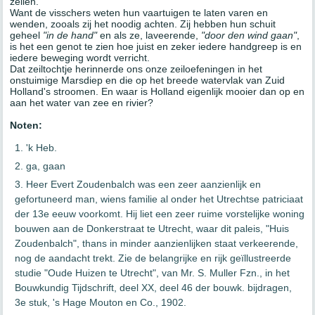
zeilen.
Want de visschers weten hun vaartuigen te laten varen en
wenden, zooals zij het noodig achten. Zij hebben hun schuit
geheel
"in de hand"
en als ze, laveerende,
"door den wind gaan"
,
is het een genot te zien hoe juist en zeker iedere handgreep is en
iedere beweging wordt verricht.
Dat zeiltochtje herinnerde ons onze zeiloefeningen in het
onstuimige Marsdiep en die op het breede watervlak van Zuid
Holland's stroomen. En waar is Holland eigenlijk mooier dan op en
aan het water van zee en rivier?
Noten:
'k Heb.
ga, gaan
Heer Evert Zoudenbalch was een zeer aanzienlijk en
gefortuneerd man, wiens familie al onder het Utrechtse patriciaat
der 13e eeuw voorkomt. Hij liet een zeer ruime vorstelijke woning
bouwen aan de Donkerstraat te Utrecht, waar dit paleis, "Huis
Zoudenbalch", thans in minder aanzienlijken staat verkeerende,
nog de aandacht trekt. Zie de belangrijke en rijk geïllustreerde
studie "Oude Huizen te Utrecht", van Mr. S. Muller Fzn., in het
Bouwkundig Tijdschrift, deel XX, deel 46 der bouwk. bijdragen,
3e stuk, 's Hage Mouton en Co., 1902.