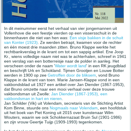
In dit meinummer eerst het verhaal van vier jongemannen uit
Vollenhove die een feestje vierden op een vissersschuit in de
binnenhaven die niet van hen was:
Een visje bakken in de schuit
van Konter (1923)
. Ze werden betrapt, kwamen voor de rechter
en één moest drie maanden zitten. Bruno Klappe werkte het
rechtbankverslag in de krant om tot een sappig artikel. Ene Joop
Kr., wiens volledige naam niet was te achterhalen, schreef in 1941
een verslag van een botterreisje naar de polder in aanleg. Het
verscheen onder de naam '
Water wordt land
' in een RK jeugdblad
en beschrijft Urk en Schokland. Tijmen Grootjen en Louwe Botter
werden in 1900 op zee
Getroffen door de bliksem
, vond Bruno
Klappe in de krant van toen. Marie Jansen-Klappe vond in een
vakbondsblad uit 1927 een artikel over Jan Diender (1867-1953),
dat Bruno omzette naar een mooi verhaal over deze trouwe
vakbondsman uit Zwolle:
Jan Diender (1867-1953), een
vakbondsman in hart en nieren
.
Jan Schilder (Vik) uit Volendam, secretaris van de Stichting Artist
Kom Binne, stuurde ons
Nogmaals naar Volendam
, een hoofdstuk
uit het boek van Piet Koning uit 2015 over kunstenaar Wilm
Wouters, waarin we ook Schokkernazaat Bruin Sul (1901-1986)
en zijn vrouw Geertje Tuijp (1909-1993) tegenkomen.