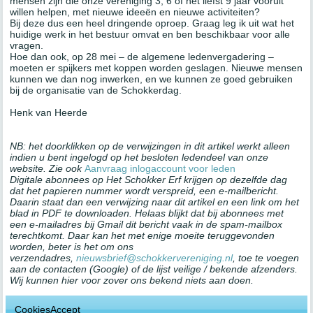
mensen zijn die onze vereniging 3, 6 of het liefst 9 jaar vooruit
willen helpen, met nieuwe ideeën en nieuwe activiteiten?
Bij deze dus een heel dringende oproep. Graag leg ik uit wat het
huidige werk in het bestuur omvat en ben beschikbaar voor alle
vragen.
Hoe dan ook, op 28 mei – de algemene ledenvergadering –
moeten er spijkers met koppen worden geslagen. Nieuwe mensen
kunnen we dan nog inwerken, en we kunnen ze goed gebruiken
bij de organisatie van de Schokkerdag.
Henk van Heerde
NB: het doorklikken op de verwijzingen in dit artikel werkt alleen
indien u bent ingelogd op het besloten ledendeel van onze
website. Zie ook
Aanvraag inlogaccount voor leden
Digitale abonnees op Het Schokker Erf krijgen op dezelfde dag
dat het papieren nummer wordt verspreid, een e-mailbericht.
Daarin staat dan een verwijzing naar dit artikel en een link om het
blad in PDF te downloaden. Helaas blijkt dat bij abonnees met
een e-mailadres bij Gmail dit bericht vaak in de spam-mailbox
terechtkomt. Daar kan het met enige moeite teruggevonden
worden, beter is het om ons
verzendadres,
nieuwsbrief@schokkervereniging.nl
, toe te voegen
aan de contacten (Google) of de lijst veilige / bekende afzenders.
Wij kunnen hier voor zover ons bekend niets aan doen.
CookiesAccept