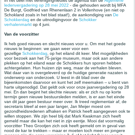
In het deel met verenigingnieuws de agenda van de
Algemene
ledenvergadering op 28 mei 2022
- die gehouden wordt bij MFA
De Burgt, Godfried van Rhenenlaan 2 in Vollenhove (en niet op
Schokland zoals in het blad staat!), de aankondiging van
De
Schokkerdag
en de uitnodigingvoor de
Schokker
verhalenmarkt
op 4 juni.
Van de voorzitter
Ik heb goed nieuws en slecht nieuws voor u. Om met het goede
nieuws te beginnen: we gaan weer voor een
gezellige
Schokkerdag
, op het eiland dit keer. Met mogelijkheden
voor bezoek aan het 75-jarige museum, maar ook aan andere
plekken op het eiland waar de Schokkers hun sporen hebben
achtergelaten. Hun huizen zijn weg, maar de verhalen bleven.
Wat daar van is overgeleverd op de huidige generatie nazaten is
onderwerp van onderzoek. U leest in dit blad over de
bijeenkomsten daarvoor en kunt het zelf meemaken – u bent van
harte uitgenodigd. Dat geldt ook voor onze jaarvergadering op 28
mei. En dan begint het slechte nieuws: als er zich nu op korte
termijn geen nieuwe bestuursleden melden, is er aan het einde
van dit jaar geen bestuur meer over. Ik treed reglementair af, de
secretaris bleef al een jaar langer, Jan Meijer moest om
gezondheidsredenen afhaken en Patrick heeft aangegeven ook te
willen stoppen. We zijn heel blij dat Mark Kwakman zich heeft
gemeld maar die kan het niet in zijn eentje. Mooi dat voormalig
voorzitter Theo Grootjen zich ook heeft gemeld om in geval van
nood de kar te trekken – maar er moeten toch meer en jongere