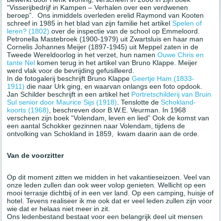
“Visserijbedrijf in Kampen – Verhalen over een verdwenen
beroep”. Ons inmiddels overleden erelid Raymond van Kooten
schreef in 1985 in het blad van zijn familie het artikel
Spelen of
leren? (1802)
over de inspectie van de school op Emmeloord.
Petronella Mastebroek (1900-1979) uit Zwartsluis en haar man
Cornelis Johannes Meijer (1897-1945) uit Meppel zaten in de
Tweede Wereldoorlog in het verzet, hun namen
Ouwe Chris en
tante Nel
komen terug in het artikel van Bruno Klappe. Meijer
werd vlak voor de bevrijding gefusilleerd.
In de fotogalerij beschrijft Bruno Klappe
Geertje Ham (1833-
1911)
die naar Urk ging, en waarvan onlangs een foto opdook.
Jan Schilder beschrijft in een artikel het
Portretschilderij van Bruin
Sul senior door Maurice Sijs (1918)
. Tenslotte de
Schokland-
koorts (1968)
, beschreven door B.W.E. Veurman. In 1968
verscheen zijn boek “Volendam, leven en lied” Ook de komst van
een aantal Schokker gezinnen naar Volendam, tijdens de
ontvolking van Schokland in 1859, kwam daarin aan de orde.
Van de voorzitter
Op dit moment zitten we midden in het vakantieseizoen. Veel van
onze leden zullen dan ook weer volop genieten. Wellicht op een
mooi terrasje dichtbij of in een ver land. Op een camping, huisje of
hotel. Tevens realiseer ik me ook dat er veel leden zullen zijn voor
wie dat er helaas niet meer in zit.
Ons ledenbestand bestaat voor een belangrijk deel uit mensen