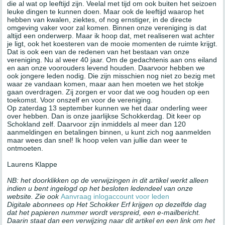
die al wat op leeftijd zijn. Veelal met tijd om ook buiten het seizoen
leuke dingen te kunnen doen. Maar ook de leeftijd waarop het
hebben van kwalen, ziektes, of nog ernstiger, in de directe
omgeving vaker voor zal komen. Binnen onze vereniging is dat
altijd een onderwerp. Maar ik hoop dat, met realiseren wat achter
je ligt, ook het koesteren van de mooie momenten de ruimte krijgt.
Dat is ook een van de redenen van het bestaan van onze
vereniging. Nu al weer 40 jaar. Om de gedachtenis aan ons eiland
en aan onze voorouders levend houden. Daarvoor hebben we
ook jongere leden nodig. Die zijn misschien nog niet zo bezig met
waar ze vandaan komen, maar aan hen moeten we het stokje
gaan overdragen. Zij zorgen er voor dat we oog houden op een
toekomst. Voor onszelf en voor de vereniging.
Op zaterdag 13 september kunnen we het daar onderling weer
over hebben. Dan is onze jaarlijkse Schokkerdag. Dit keer op
Schokland zelf. Daarvoor zijn inmiddels al meer dan 120
aanmeldingen en betalingen binnen, u kunt zich nog aanmelden
maar wees dan snel! Ik hoop velen van jullie dan weer te
ontmoeten.
Laurens Klappe
NB: het doorklikken op de verwijzingen in dit artikel werkt alleen
indien u bent ingelogd op het besloten ledendeel van onze
website. Zie ook
Aanvraag inlogaccount voor leden
Digitale abonnees op Het Schokker Erf krijgen op dezelfde dag
dat het papieren nummer wordt verspreid, een e-mailbericht.
Daarin staat dan een verwijzing naar dit artikel en een link om het