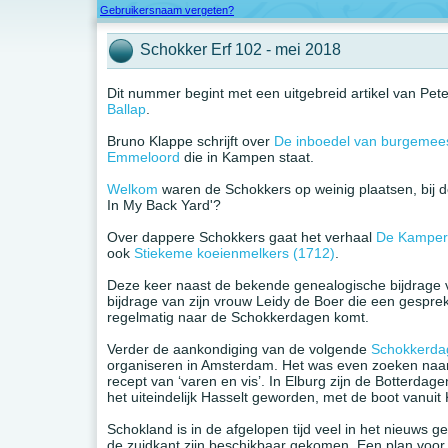
Gebruikersnaam vergeten?
Schokker Erf 102 - mei 2018
Dit nummer begint met een uitgebreid artikel van Pe
Ballap
.
Bruno Klappe schrijft over
De inboedel van burgemeest
Emmeloord
die in Kampen staat.
Welkom
waren de Schokkers op weinig plaatsen, bij d
In My Back Yard'?
Over dappere Schokkers gaat het verhaal
De Kamper 
ook
Stiekeme koeienmelkers (1712)
.
Deze keer naast de bekende genealogische bijdrage 
bijdrage van zijn vrouw Leidy de Boer die een gespr
regelmatig naar de Schokkerdagen komt.
Verder de aankondiging van de volgende
Schokkerda
organiseren in Amsterdam. Het was even zoeken naar 
recept van ‘varen en vis’. In Elburg zijn de Botterda
het uiteindelijk Hasselt geworden, met de boot vanui
Schokland is in de afgelopen tijd veel in het nieuws
de zuidkant zijn beschikbaar gekomen. Een plan voo