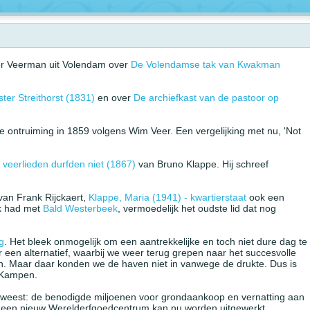
ter Veerman uit Volendam over
De Volendamse tak van Kwakman
er Streithorst (1831)
en over
De archiefkast van de pastoor op
e ontruiming in 1859 volgens Wim Veer. Een vergelijking met nu, 'Not
veerlieden durfden niet (1867)
van Bruno Klappe. Hij schreef
van Frank Rijckaert,
Klappe, Maria (1941) - kwartierstaat
ook een
ek had met
Bald Westerbeek
, vermoedelijk het oudste lid dat nog
g
. Het bleek onmogelijk om een aantrekkelijke en toch niet dure dag te
een alternatief, waarbij we weer terug grepen naar het succesvolle
gen. Maar daar konden we de haven niet in vanwege de drukte. Dus is
t Kampen.
 geweest: de benodigde miljoenen voor grondaankoop en vernatting aan
r een nieuw Werelderfgoedcentrum kan nu worden uitgewerkt.