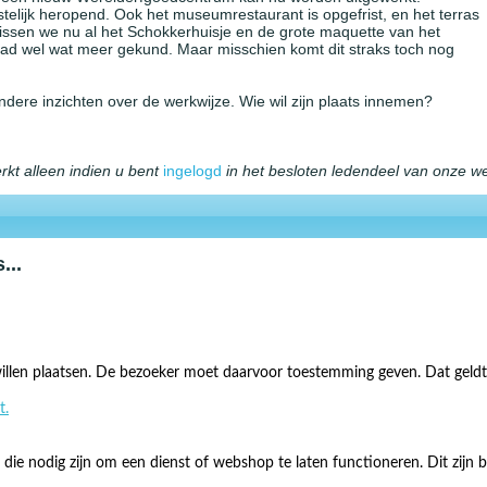
elijk heropend. Ook het museumrestaurant is opgefrist, en het terras
missen we nu al het Schokkerhuisje en de grote maquette van het
had wel wat meer gekund. Maar misschien komt dit straks toch nog
ndere inzichten over de werkwijze. Wie wil zijn plaats innemen?
erkt alleen indien u bent
ingelogd
in het besloten ledendeel van onze w
...
illen plaatsen. De bezoeker moet daarvoor toestemming geven. Dat geldt 
t.
e nodig zijn om een dienst of webshop te laten functioneren. Dit zijn b