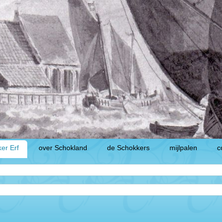
er Erf
over Schokland
de Schokkers
mijlpalen
c