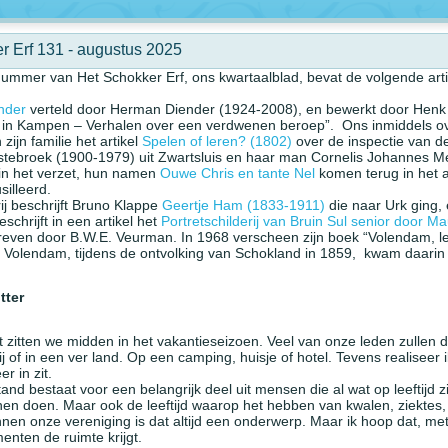
r Erf 131 - augustus 2025
ummer van Het Schokker Erf, ons kwartaalblad, bevat de volgende arti
nder
verteld door Herman Diender (1924-2008), en bewerkt door Henk 
ijf in Kampen – Verhalen over een verdwenen beroep”. Ons inmiddels 
 zijn familie het artikel
Spelen of leren? (1802)
over de inspectie van 
stebroek (1900-1979) uit Zwartsluis en haar man Cornelis Johannes Me
in het verzet, hun namen
Ouwe Chris en tante Nel
komen terug in het a
silleerd.
rij beschrijft Bruno Klappe
Geertje Ham (1833-1911)
die naar Urk ging,
schrijft in een artikel het
Portretschilderij van Bruin Sul senior door Ma
reven door B.W.E. Veurman. In 1968 verscheen zijn boek “Volendam, l
 Volendam, tijdens de ontvolking van Schokland in 1859, kwam daarin
tter
 zitten we midden in het vakantieseizoen. Veel van onze leden zullen 
bij of in een ver land. Op een camping, huisje of hotel. Tevens realiseer 
r in zit.
nd bestaat voor een belangrijk deel uit mensen die al wat op leeftijd zi
en doen. Maar ook de leeftijd waarop het hebben van kwalen, ziektes, 
nen onze vereniging is dat altijd een onderwerp. Maar ik hoop dat, met 
nten de ruimte krijgt.