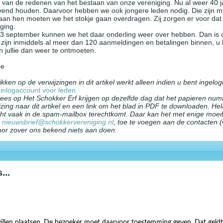
n van de redenen van het bestaan van onze vereniging. Nu al weer 40 
vend houden. Daarvoor hebben we ook jongere leden nodig. Die zijn m
an hen moeten we het stokje gaan overdragen. Zij zorgen er voor dat
ging.
3 september kunnen we het daar onderling weer over hebben. Dan is o
r zijn inmiddels al meer dan 120 aanmeldingen en betalingen binnen, u
n jullie dan weer te ontmoeten.
pe
ikken op de verwijzingen in dit artikel werkt alleen indien u bent ingel
inlogaccount voor leden
ees op Het Schokker Erf krijgen op dezelfde dag dat het papieren numm
zing naar dit artikel en een link om het blad in PDF te downloaden. Hel
icht vaak in de spam-mailbox terechtkomt. Daar kan het met enige moe
,
nieuwsbrief@schokkervereniging.nl
, toe te voegen aan de contacten (G
oor zover ons bekend niets aan doen.
...
illen plaatsen. De bezoeker moet daarvoor toestemming geven. Dat geldt 