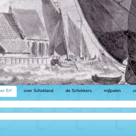
er Erf
over Schokland
de Schokkers
mijlpalen
c