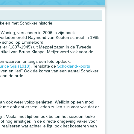
kelen met Schokker historie:
Woning, verscheen in 2006 in zijn boek
overleden erelid Raymond van Kooten schreef in 1985
de school op Emmeloord.
ijer (1897-1945) uit Meppel zaten in de Tweede
rtikel van Bruno Klappe. Meijer werd vlak voor de
 en waarvan onlangs een foto opdook.
urice Sijs (1918)
. Tenslotte de
Schokland-koorts
even en lied” Ook de komst van een aantal Schokker
 aan de orde.
dan ook weer volop genieten. Wellicht op een mooi
ik me ook dat er veel leden zullen zijn voor wie dat er
jn. Veelal met tijd om ook buiten het seizoen leuke
of nog ernstiger, in de directe omgeving vaker voor
realiseren wat achter je ligt, ook het koesteren van