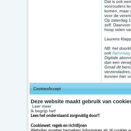
Dat is ook ee
voorouders le
komen, maar a
voor de vereni
Op zaterdag 1
zelf. Daarvoo
hoop velen va
Laurens Klap
NB: het doorkl
ook
Aanvraag 
Digitale abonn
dan een verwij
Gmail dit ber
verzendadres
kunnen hier v
CookiesAccept
Deze website maakt gebruik van cookies
Leer meer
Ik begrijp het!
Lees het onderstaand zorgvuldig door!!
Cookiewet: regels en richtlijnen
Websites moeten bezoekers informeren als zij cookies w