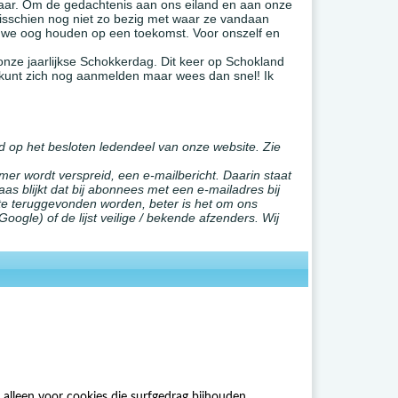
jaar. Om de gedachtenis aan ons eiland en aan onze
isschien nog niet zo bezig met waar ze vandaan
 we oog houden op een toekomst. Voor onszelf en
nze jaarlijkse Schokkerdag. Dit keer op Schokland
 kunt zich nog aanmelden maar wees dan snel! Ik
ogd op het besloten ledendeel van onze website. Zie
er wordt verspreid, een e-mailbericht. Daarin staat
aas blijkt dat bij abonnees met een e-mailadres bij
ite teruggevonden worden, beter is het om ons
oogle) of de lijst veilige / bekende afzenders. Wij
alleen voor cookies die surfgedrag bijhouden.