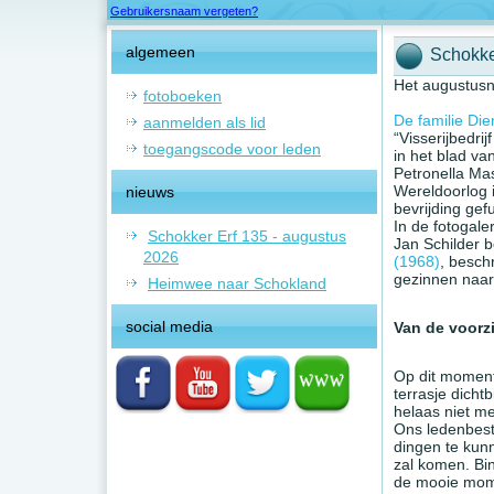
Gebruikersnaam vergeten?
algemeen
Schokke
Het augustusn
fotoboeken
De familie Die
aanmelden als lid
“Visserijbedr
toegangscode voor leden
in het blad van
Petronella Ma
Wereldoorlog 
nieuws
bevrijding gefu
In de fotogale
Schokker Erf 135 - augustus
Jan Schilder be
2026
(1968)
, besch
gezinnen naar
Heimwee naar Schokland
social media
Van de voorzi
Op dit moment
terrasje dicht
helaas niet mee
Ons ledenbesta
dingen te kunn
zal komen. Bin
de mooie mome